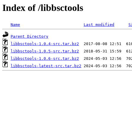
Index of /libbsctools
Name
Last modified
S
Parent Directory
libbsctools-1.0.4-src.tar.bz2
libbsctools-1.0.5-src.tar.bz2
libbsctools-1.0.6-src.tar.bz2
libbsctools-latest-src.tar.bz2